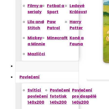
Filmy a
Fotbal a
Ledové
serialy
Sport
Království
Lilo and
Paw
Harry
Stitch
Patrol
Potter
Mickey
Minecraft
Koně a
a Minnie
Fauna
Mazlíčci
Povlečení
Svítící
Povlečení
Povlečení
povlečení
fototisk
pro dospělé
140x200
140x200
140x200