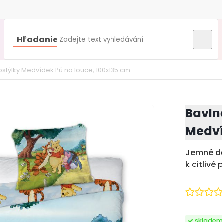
Hľadanie
stýlky Medvídek Pú na louce, 100x135 cm
Bavln
Medví
Jemné dě
k citlivé
sklade