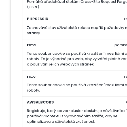
Pomáhá předcházet útokům Cross-Site Request Forg
(CSRF).
PHPSESSID
r
Zachovává stav uživatelské relace napříč požadavky 
stránky.
rc::a
persis
Tento soubor cookie se používá k rozlišení mezi lidmi 
roboty. To je výhodné pro web, aby vytvářet platné zp
o používání jejich webových stránek.
rc::c
r
Tento soubor cookie se používá k rozlišení mezi lidmi 
roboty.
AWSALBCORS
Registruje, který server-cluster obsluhuje návštěvníka.
používá v kontextu s vyrovnáváním zátěže, aby se
optimalizovala uživatelská zkušenost.