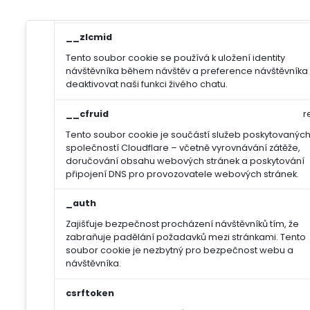
Ukládá informaci o potřebě zobrazení cookie lišty
__zlcmid
Tento soubor cookie se používá k uložení identity
návštěvníka během návštěv a preference návštěvníka
deaktivovat naši funkci živého chatu.
__cfruid
r
Tento soubor cookie je součástí služeb poskytovanýc
společností Cloudflare – včetně vyrovnávání zátěže,
doručování obsahu webových stránek a poskytování
připojení DNS pro provozovatele webových stránek.
_auth
Zajišťuje bezpečnost procházení návštěvníků tím, že
zabraňuje padělání požadavků mezi stránkami. Tento
soubor cookie je nezbytný pro bezpečnost webu a
návštěvníka.
csrftoken