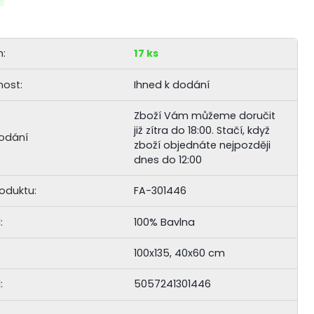
:
17 ks
ost:
Ihned k dodání
Zboží Vám můžeme doručit
již zítra do 18:00.
Stačí, když
odání
zboží objednáte nejpozději
dnes do 12:00
roduktu:
FA-301446
:
100% Bavlna
100x135, 40x60 cm
:
5057241301446