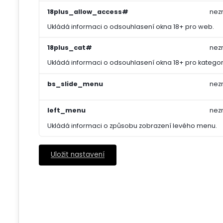
18plus_allow_access#
nez
Ukládá informaci o odsouhlasení okna 18+ pro web.
18plus_cat#
nez
Ukládá informaci o odsouhlasení okna 18+ pro kategori
bs_slide_menu
nez
left_menu
nez
Ukládá informaci o způsobu zobrazení levého menu.
Uložit nastavení