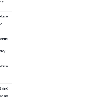
ery
elace
na
tentní
a
rávy
elace
a
6 dnů
 To se