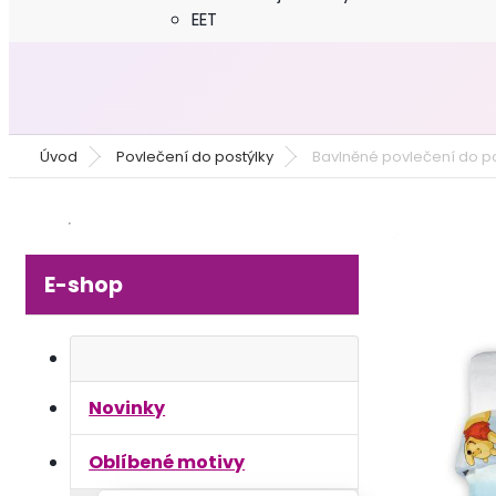
EET
Úvod
Povlečení do postýlky
Bavlněné povlečení do po
E-shop
Novinky
Oblíbené motivy