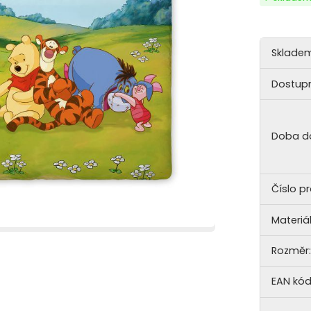
Skladem
Dostupn
Doba d
Číslo p
Materiál
Rozměr:
EAN kód