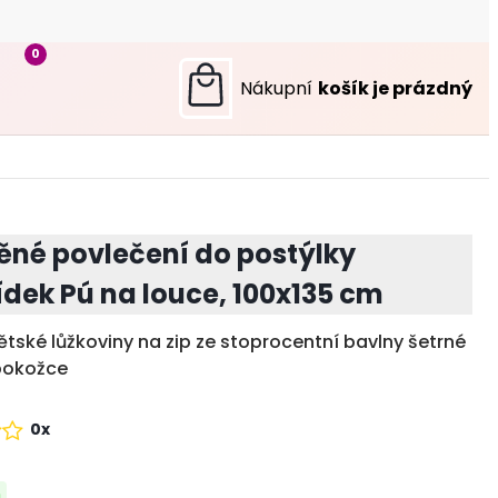
0
ěné povlečení do postýlky
dek Pú na louce, 100x135 cm
tské lůžkoviny na zip ze stoprocentní bavlny šetrné
 pokožce
0x
m