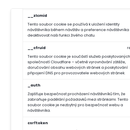
Ukládá informaci o potřebě zobrazení cookie lišty
__zlcmid
Tento soubor cookie se používá k uložení identity
návštěvníka během návštěv a preference návštěvníka
deaktivovat naši funkci živého chatu.
__cfruid
r
Tento soubor cookie je součástí služeb poskytovanýc
společností Cloudflare – včetně vyrovnávání zátěže,
doručování obsahu webových stránek a poskytování
připojení DNS pro provozovatele webových stránek.
_auth
Zajišťuje bezpečnost procházení návštěvníků tím, že
zabraňuje padělání požadavků mezi stránkami. Tento
soubor cookie je nezbytný pro bezpečnost webu a
návštěvníka.
csrftoken