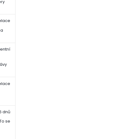
ery
elace
na
tentní
a
rávy
elace
a
6 dnů
 To se