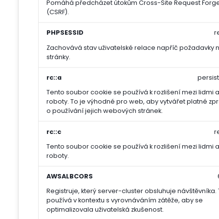
Pomáhá předcházet útokům Cross-Site Request Forg
(CSRF).
PHPSESSID
r
Zachovává stav uživatelské relace napříč požadavky 
stránky.
rc::a
persis
Tento soubor cookie se používá k rozlišení mezi lidmi 
roboty. To je výhodné pro web, aby vytvářet platné zp
o používání jejich webových stránek.
rc::c
r
Tento soubor cookie se používá k rozlišení mezi lidmi 
roboty.
AWSALBCORS
Registruje, který server-cluster obsluhuje návštěvníka.
používá v kontextu s vyrovnáváním zátěže, aby se
optimalizovala uživatelská zkušenost.