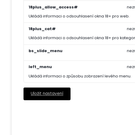
18plus_allow_access#
nez
Ukládá informaci o odsouhlasení okna 18+ pro web.
18plus_cat#
nez
Ukládá informaci o odsouhlasení okna 18+ pro kategori
bs_slide_menu
nez
left_menu
nez
Ukládá informaci o způsobu zobrazení levého menu.
Uložit nastavení