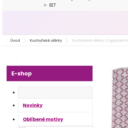
EET
Úvod
Kuchyňské utěrky
Kuchyňské utěrky z Egyptské ba
E-shop
Novinky
Oblíbené motivy