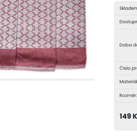
Skladem
Dostupn
Doba d
Číslo p
Materiál
Rozměr:
149 