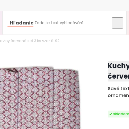
Hľadanie
vlny červené set 3 ks vzor č. 92
Kuchy
červen
Savé tex
ornamen
sklade