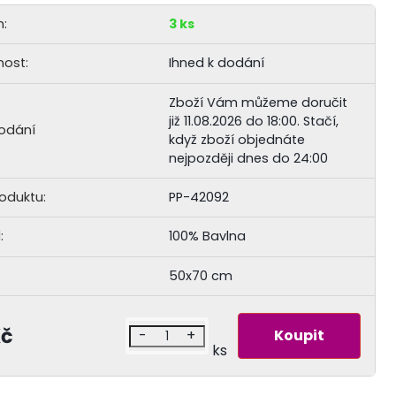
:
3 ks
ost:
Ihned k dodání
Zboží Vám můžeme doručit
již 11.08.2026 do 18:00.
Stačí,
odání
když zboží objednáte
nejpozději dnes do 24:00
roduktu:
PP-42092
:
100% Bavlna
50x70 cm
Kč
-
+
ks