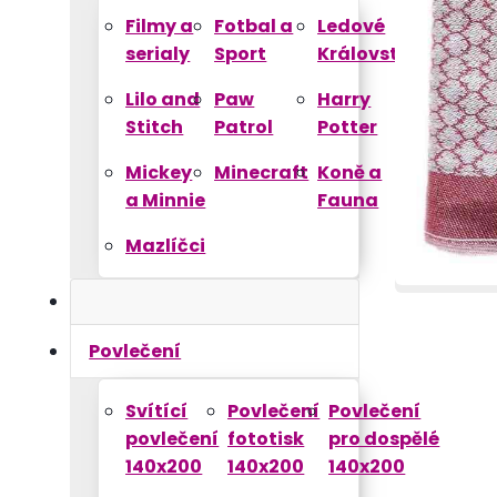
Filmy a
Fotbal a
Ledové
serialy
Sport
Království
Lilo and
Paw
Harry
Stitch
Patrol
Potter
Mickey
Minecraft
Koně a
a Minnie
Fauna
Mazlíčci
Povlečení
Svítící
Povlečení
Povlečení
povlečení
fototisk
pro dospělé
140x200
140x200
140x200