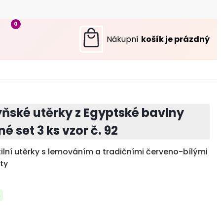
0
ňské utěrky z Egyptské bavlny
é set 3 ks vzor č. 92
tilní utěrky s lemováním a tradičními červeno-bílými
ty
m