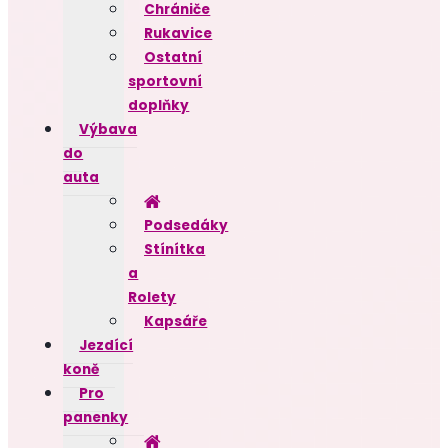
Chrániče
Rukavice
Ostatní
sportovní
doplňky
Výbava
do
auta
Podsedáky
Stínítka
a
Rolety
Kapsáře
Jezdící
koně
Pro
panenky