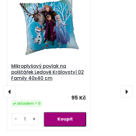
Mikroplyšový povlak na
polštářek Ledové Království 02
Family 40x40 cm
95 Kč
skladem > 5
-
+