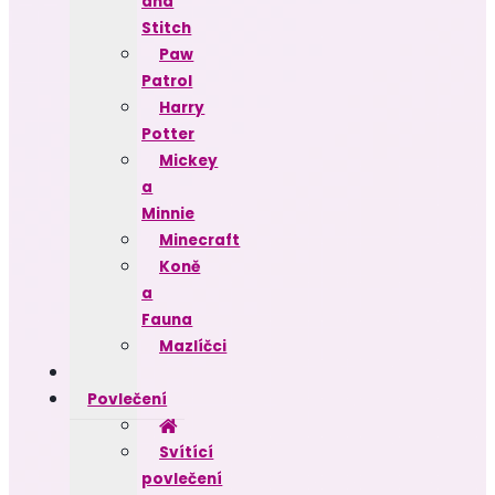
and
Stitch
Paw
Patrol
Harry
Potter
Mickey
a
Minnie
Minecraft
Koně
a
Fauna
Mazlíčci
Povlečení
Svítící
povlečení