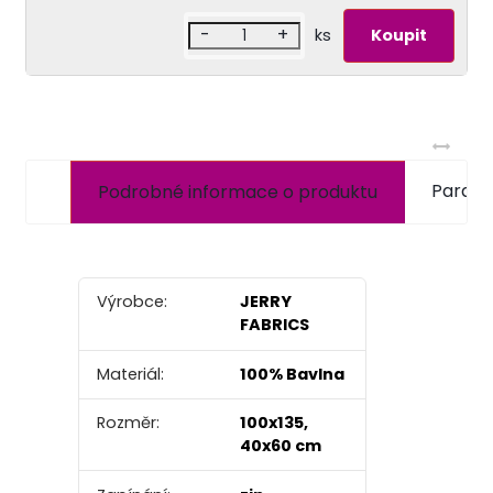
-
+
ks
Param
Podrobné informace o produktu
Výrobce:
JERRY
FABRICS
Materiál:
100% Bavlna
Rozměr:
100x135,
40x60 cm