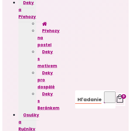
Deky
a
Přehozy
Přehozy
na
postel
Deky
s
motivem
Deky
pro
dospělé
Deky
0
Hľadanie
s
Beránkem
Osušky
a
Ručníky