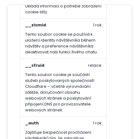
Ukládá informaci o potřebě zobrazení
cookie lišty
__zlcmid
1 rok
Tento soubor cookie se používá k
uložení identity návštěvníka během
návštěv a preference návštěvníka
deaktivovat naši funkci živého chatu.
__cfruid
relace
Tento soubor cookie je součástí
služeb poskytovaných společností
Cloudflare – včetně vyrovnávání
zátěže, doručování obsahu
webových stránek a poskytování
připojení DNS pro provozovatele
webových stránek.
_auth
1 rok
Zajišťuje bezpečnost procházení
návštěvníků tím, že zabraňuje