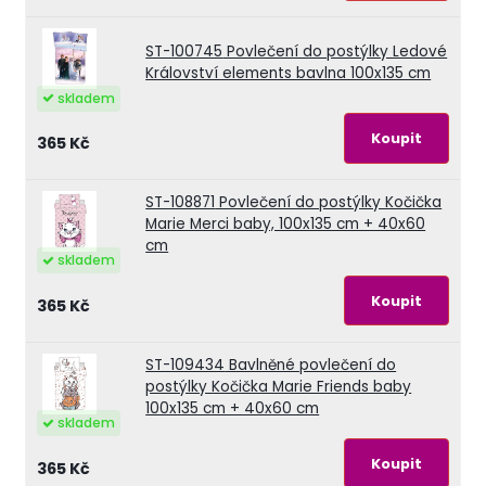
ST-100745
Povlečení do postýlky Ledové
Království elements bavlna 100x135 cm
skladem
365 Kč
ST-108871
Povlečení do postýlky Kočička
Marie Merci baby, 100x135 cm + 40x60
cm
skladem
365 Kč
ST-109434
Bavlněné povlečení do
postýlky Kočička Marie Friends baby
100x135 cm + 40x60 cm
skladem
365 Kč