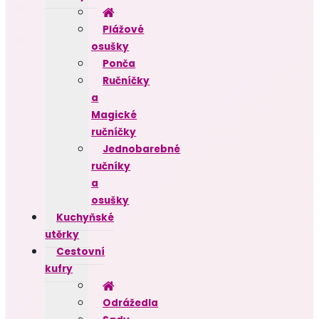
Plážové
osušky
Ponča
Ručníčky
a
Magické
ručníčky
Jednobarebné
ručníky
a
osušky
Kuchyňské
utěrky
Cestovní
kufry
Odrážedla