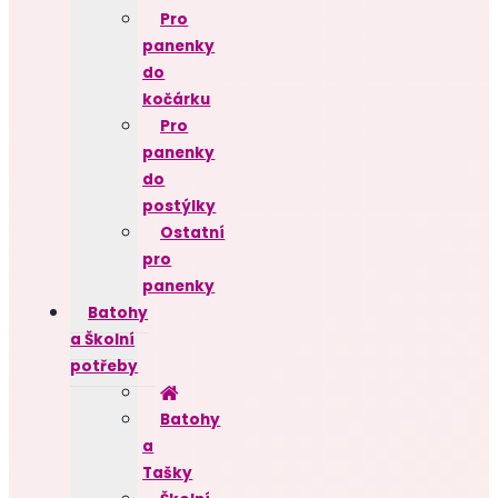
Pro
panenky
do
kočárku
Pro
panenky
do
postýlky
Ostatní
pro
panenky
Batohy
a Školní
potřeby
Batohy
a
Tašky