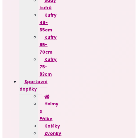
Sady
kufrů
Kufry
48-
55cm
Kufry
65-
70cm
Kufry
75-
83cm
Sportovní
dopňky
Helmy
a
Přilby
Košíky
Zvonky