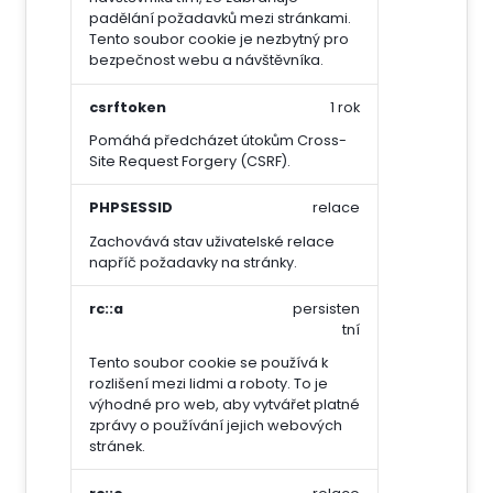
padělání požadavků mezi stránkami.
Tento soubor cookie je nezbytný pro
bezpečnost webu a návštěvníka.
csrftoken
1 rok
Pomáhá předcházet útokům Cross-
Site Request Forgery (CSRF).
PHPSESSID
relace
Zachovává stav uživatelské relace
napříč požadavky na stránky.
rc::a
persisten
tní
Tento soubor cookie se používá k
rozlišení mezi lidmi a roboty. To je
výhodné pro web, aby vytvářet platné
zprávy o používání jejich webových
stránek.
rc::c
relace