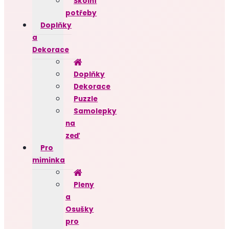
Školní
potřeby
Doplňky
a
Dekorace
Doplňky
Dekorace
Puzzle
Samolepky
na
zeď
Pro
miminka
Pleny
a
Osušky
pro