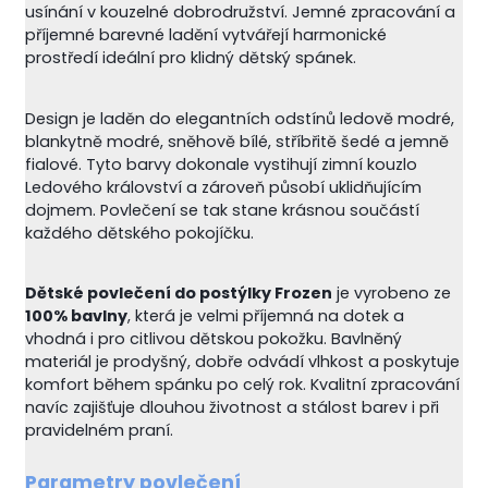
usínání v kouzelné dobrodružství. Jemné zpracování a
příjemné barevné ladění vytvářejí harmonické
prostředí ideální pro klidný dětský spánek.
Design je laděn do elegantních odstínů ledově modré,
blankytně modré, sněhově bílé, stříbřitě šedé a jemně
fialové. Tyto barvy dokonale vystihují zimní kouzlo
Ledového království a zároveň působí uklidňujícím
dojmem. Povlečení se tak stane krásnou součástí
každého dětského pokojíčku.
Dětské povlečení do postýlky Frozen
je vyrobeno ze
100% bavlny
, která je velmi příjemná na dotek a
vhodná i pro citlivou dětskou pokožku. Bavlněný
materiál je prodyšný, dobře odvádí vlhkost a poskytuje
komfort během spánku po celý rok. Kvalitní zpracování
navíc zajišťuje dlouhou životnost a stálost barev i při
pravidelném praní.
Parametry povlečení