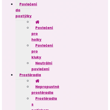
Povlečení
do
postýlky
Povlečení
pro
holky
Povlečení
pro
kluky
Neutrální
povlečení
Prostěradla
Nepropustné
prostěradla
Prostěradla
s